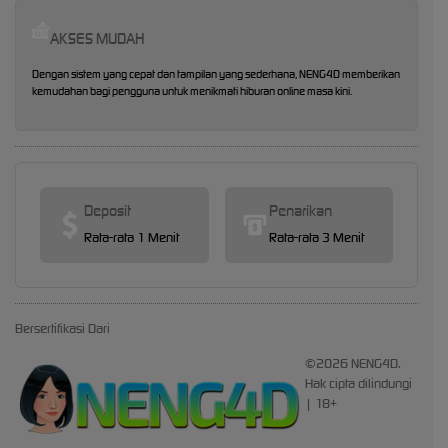
AKSES MUDAH
Dengan sistem yang cepat dan tampilan yang sederhana, NENG4D memberikan
kemudahan bagi pengguna untuk menikmati hiburan online masa kini.
Deposit
Penarikan
Rata-rata 1 Menit
Rata-rata 3 Menit
Bersertifikasi Dari
©2026 NENG4D.
Hak cipta dilindungi
| 18+