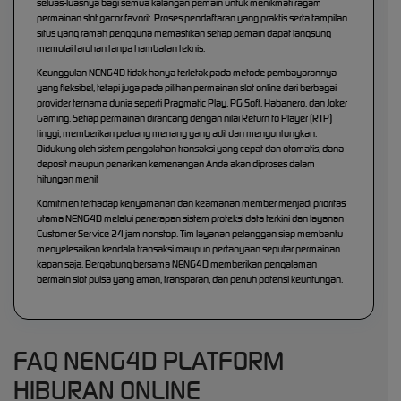
seluas-luasnya bagi semua kalangan pemain untuk menikmati ragam
permainan slot gacor favorit. Proses pendaftaran yang praktis serta tampilan
situs yang ramah pengguna memastikan setiap pemain dapat langsung
memulai taruhan tanpa hambatan teknis.
Keunggulan NENG4D tidak hanya terletak pada metode pembayarannya
yang fleksibel, tetapi juga pada pilihan permainan slot online dari berbagai
provider ternama dunia seperti Pragmatic Play, PG Soft, Habanero, dan Joker
Gaming. Setiap permainan dirancang dengan nilai Return to Player (RTP)
tinggi, memberikan peluang menang yang adil dan menguntungkan.
Didukung oleh sistem pengolahan transaksi yang cepat dan otomatis, dana
deposit maupun penarikan kemenangan Anda akan diproses dalam
hitungan menit
Komitmen terhadap kenyamanan dan keamanan member menjadi prioritas
utama NENG4D melalui penerapan sistem proteksi data terkini dan layanan
Customer Service 24 jam nonstop. Tim layanan pelanggan siap membantu
menyelesaikan kendala transaksi maupun pertanyaan seputar permainan
kapan saja. Bergabung bersama NENG4D memberikan pengalaman
bermain slot pulsa yang aman, transparan, dan penuh potensi keuntungan.
FAQ NENG4D PLATFORM
HIBURAN ONLINE