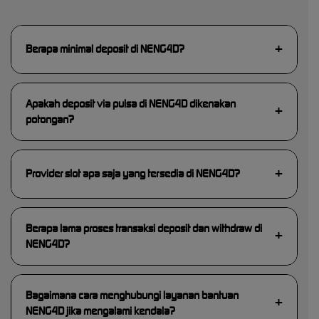
+
Berapa minimal deposit di NENG4D?
Minimal deposit di NENG4D sangat terjangkau, yaitu hanya
Apakah deposit via pulsa di NENG4D dikenakan
sebesar Rp10.000 (10k).
+
potongan?
Tidak, NENG4D menyediakan fasilitas slot deposit pulsa tanpa
+
potongan sama sekali untuk provider yang didukung.
Provider slot apa saja yang tersedia di NENG4D?
NENG4D menyediakan berbagai provider terkemuka seperti
Berapa lama proses transaksi deposit dan withdraw di
Pragmatic Play, PG Soft, Habanero, Spadegaming, Microgaming,
+
NENG4D?
dan Joker Gaming.
Proses deposit dan penarikan dana diproses secara cepat, rata-
Bagaimana cara menghubungi layanan bantuan
rata memakan waktu 1 hingga 3 menit dalam kondisi normal.
+
NENG4D jika mengalami kendala?