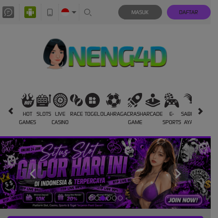
MASUK
DAFTAR
HOT
SLOTS
LIVE
RACE
TOGEL
OLAHRAGA
CRASH
ARCADE
E-
SABUNG
PROMO
GAMES
CASINO
GAME
SPORTS
AYAM