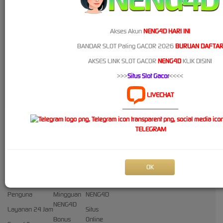
Santi_K
★★★★★
Dendi_Pro
★★★★★
Faj
"Suka banget karena
"RTP slotnya akurat, sering
"Bed
Akses Akun
NENG4D HARI INI
minimal depo cuma
JP pas main Mahjong
kat
BANDAR SLOT Paling GACOR 2026
BURUAN DAFTAR
10 ribu. Sangat
Ways. NENG4D
tapi
AKSES LINK SLOT GACOR
NENG4D
KLIK DISINI
membantu pas lagi
recommended banget buat
ter
budget pas-pasan
slotter pulsa."
mur
>>>
Situs Slot Gacor
<<<<
tapi pengen
2026-07-10
202
LIVECHAT
hiburan."
----------------------------
2026-07-12
TELEGRAM
Kebijaksanaan
Platform
Kategori
Dukungan
Komunitas
OK
Tentang
Bonus
Situs
Whatsapp
NENG4D
NENG4D
Resmi
Telegram
Panduan
Bonus
Apk Resmi
Penguna
Mingguan
NENG4D
NENG4D
Layanan 24 Jam
Situs
Bonus
Online