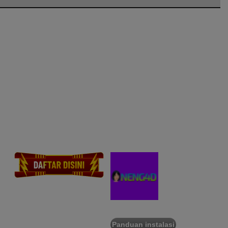
IDR
1,023,550.00
Sweet Bonanza 1000
UNDUH
du****e
APLIKASI
IDR
1,009,440.00
Mahjong Wins 3 – Black
GRATIS
Scatter
NENG4D
ciab****g
IDR
815,000.00
APP
Mahjong Ways 2
Nikmati berbagai
p***t
IDR
674,900.00
permainan dalam
Sweet Bonanza 1000
satu genggaman
mazd****9
IDR
488,800.00
Mahjong Wins 2
p***t
IDR
442,800.00
Sweet Bonanza 1000
NENG4D App
du****e
Panduan instalasi
IDR
432,440.00