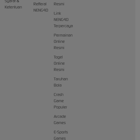
Syarat &
Refferal
Resmi
Ketentuan
NENG4D
Link
NENG4D
Terpercaya
Permainan
Online
Resmi
Togel
Online
Resmi
Taruhan
Bola
Crash
Game
Populer
Arcade
Games
E-Sports
Games